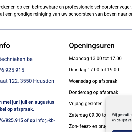
nen op een betrouwbare en professionele schoorsteenveger. Dan
at een grondige reiniging van uw schoorsteen van boven naar on
nfo
Openingsuren
Maandag 13.00 tot 17.00
technieken.be
76 925 915
Dinsdag 17.00 tot 19.00
aat 122, 3550 Heusden-
Woensdag op afspraak
Donderdag op afspraak
 mei juni juli en augustus
Vrijdag gesloten
el op afspraak.
Zaterdag 09.00 tot 13.00
Wij gebruike
476/925.915 of op
info@kb-
en de lijst 
Zon- feest- en brugdagen gesl