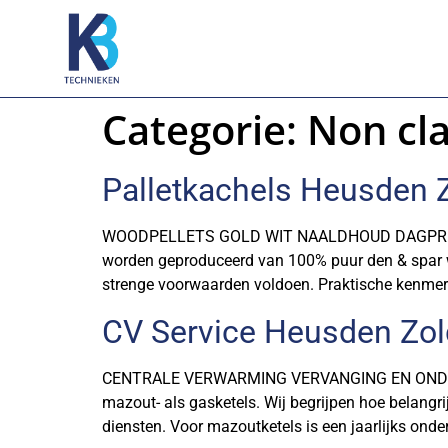
Categorie:
Non cl
Palletkachels Heusden 
WOODPELLETS GOLD WIT NAALDHOUD DAGPRIJS –
worden geproduceerd van 100% puur den & spar w
strenge voorwaarden voldoen. Praktische kenme
CV Service Heusden Zo
CENTRALE VERWARMING VERVANGING EN ONDERHOU
mazout- als gasketels. Wij begrijpen hoe belangri
diensten. Voor mazoutketels is een jaarlijks onderh