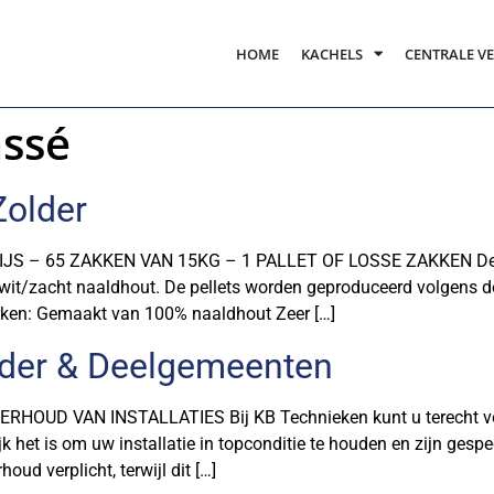
HOME
KACHELS
CENTRALE V
assé
Zolder
 65 ZAKKEN VAN 15KG – 1 PALLET OF LOSSE ZAKKEN Deze vo
it/zacht naaldhout. De pellets worden geproduceerd volgens d
rken: Gemaakt van 100% naaldhout Zeer […]
lder & Deelgemeenten
D VAN INSTALLATIES Bij KB Technieken kunt u terecht voor
jk het is om uw installatie in topconditie te houden en zijn ges
oud verplicht, terwijl dit […]