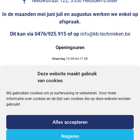
Nieuwstraat 122, 3550 Heusden-Zolder
In de maanden mei juni juli en augustus werken we enkel op
afspraak.
Dit kan via 0476/925.915 of op
info@kb-technieken.be
Openingsuren
Maandag 13.00 tot 17.00
Dinsdag 17.00 tot 19.00
Deze website maakt gebruik
Woensdag op afspraak
van cookies
Donderdag op afspraak
Wij gebruiken cookies om je surfervaring te verbeteren. Voor meer
Vrijdag gesloten
informatie over cookies en de lijst van cookies die op deze website worden
gebruikt
Zaterdag 09.00 tot 13.00
Zon- feest- en brugdagen gesloten
Alles accepteren
Negeren