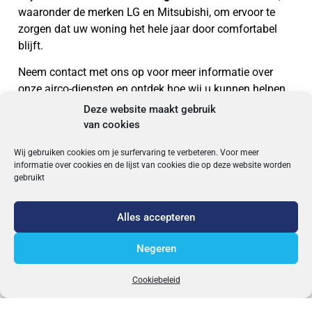
waaronder de merken LG en Mitsubishi, om ervoor te
zorgen dat uw woning het hele jaar door comfortabel
blijft.
Neem contact met ons op voor meer informatie over
onze airco-diensten en ontdek hoe wij u kunnen helpen
met het creëren van een aangename woonomgeving.
Deze website maakt gebruik
van cookies
CONTACT
Wij gebruiken cookies om je surfervaring te verbeteren. Voor meer
informatie over cookies en de lijst van cookies die op deze website worden
gebruikt
Alles accepteren
Negeren
Cookiebeleid
Contact Info